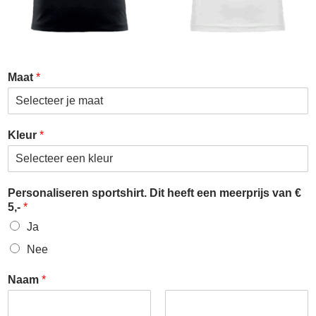
Maat
*
*
Kleur
*
*
s
p
o
Personaliseren sportshirt. Dit heeft een meerprijs van €
r
5,-
*
t
s
Ja
h
Nee
i
r
Naam
*
t