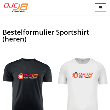
Ga
naar
de
Bestelformulier Sportshirt
inhoud
(heren)