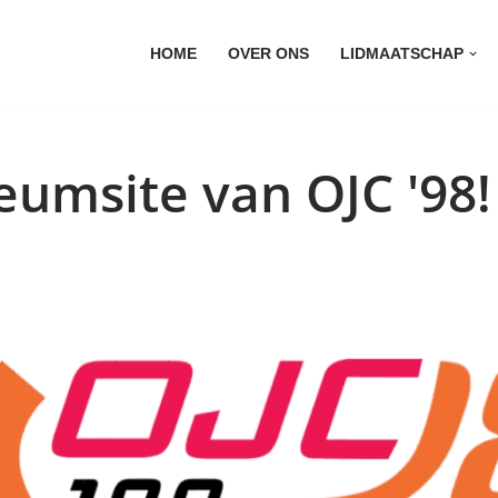
HOME
OVER ONS
LIDMAATSCHAP
eumsite van OJC '98!