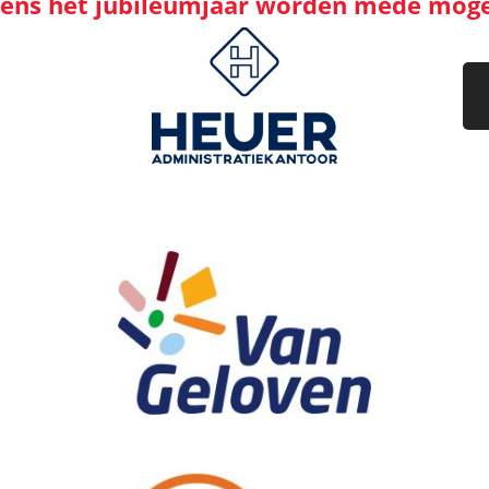
jdens het jubileumjaar worden mede mog