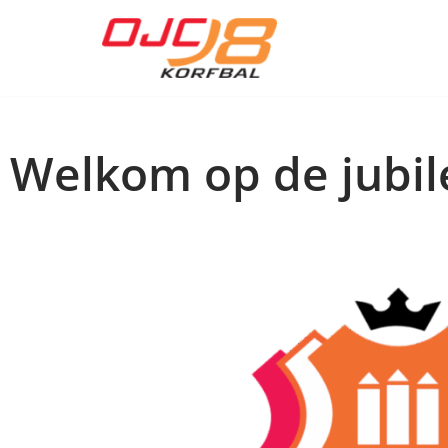
Ga
naar
de
inhoud
Welkom op de jubil