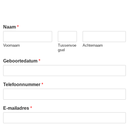
Naam
*
Voornaam
Tussenvoe
Achternaam
gsel
Geboortedatum
*
E
Telefoonnummer
*
-
m
a
i
E-mailadres
*
l
a
d
r