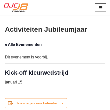
Ga
naar
de
Activiteiten Jubileumjaar
inhoud
« Alle Evenementen
Dit evenement is voorbij.
Kick-off kleurwedstrijd
januari 15
Toevoegen aan kalender