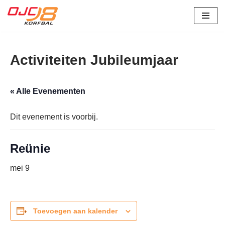
Ga
naar
de
Activiteiten Jubileumjaar
inhoud
« Alle Evenementen
Dit evenement is voorbij.
Reünie
mei 9
Toevoegen aan kalender