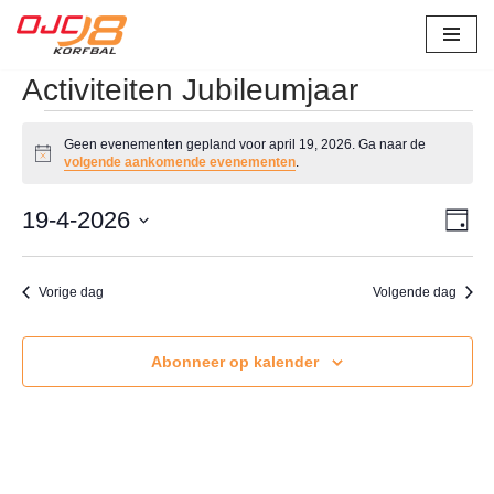
Ga
Activiteiten Jubileumjaar
naar
de
Geen evenementen gepland voor april 19, 2026. Ga naar de
inhoud
Bericht
volgende aankomende evenementen
.
Wee
Eve
19-4-2026
Dag
wee
Selecteer
nav
navi
een
Vorige dag
Volgende dag
datum.
Abonneer op kalender