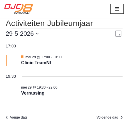
Ga
Activiteiten Jubileumjaar
naar
de
Wee
Eve
29-5-2026
Dag
inhoud
wee
Selecteer
nav
17:00
navi
een
datum.
U
mei 29 @ 17:00
-
19:00
i
Clinic TeamNL
t
g
e
19:30
l
i
mei 29 @ 19:30
-
22:00
c
Verrassing
h
t
Vorige dag
Volgende dag